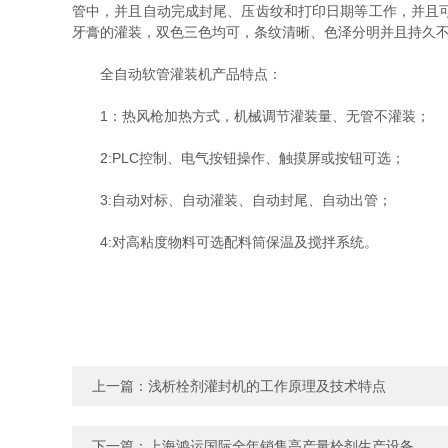
管中，并且自动完成封尾、压齿纹和打印日期等工作，并且
牙膏的灌装，双色三色均可，条纹清晰、色泽分明并且持久
全自动软管灌装机产品特点：
1：热风枪加热方式，机械调节灌装量、无管不灌装；
2:PLC控制、电气按钮操作、触摸屏或按钮可选；
3:自动对标、自动灌装、自动封尾、自动出管；
4:对高粘度物料可选配料筒保温及搅拌系统。
上一篇：
浅析栓剂灌封机的工作原理及技术特点
下一篇：
上海鸿运国际全年销售高产量栓剂生产设备