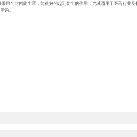
可采用全封闭防尘罩，能很好的起到防尘的作用，尤其适用于医药行业及
不晕染。