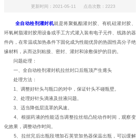
更新时间：2021-05-11 点击次数：2223
全自动栓剂灌封机
就是将聚氨酯灌封胶、有机硅灌封胶、
环氧树脂灌封胶用设备或手工方式灌入装有电子元件、线路的器
件内，在常温或加热条件下固化成为性能优异的热固性高分子绝
缘材料，从而达到粘接、密封、灌封和涂敷保护的目的。
问题处理：
一、全自动栓剂灌封机拉丝封口后瓶顶产生瘪头
处理方法：
1、调整好针头与瓶口的对中，保证针头不碰瓶壁。
2、处理好针头滴液及挂液问题。
3、适当降低层流罩的风速。
4、根据药液的性能适当调整拉丝组凸轮动作时间，观察变
化效果，调整动作时间。
5、拉丝完后出瓶段增加石英管加热器保温出瓶，可以缓解