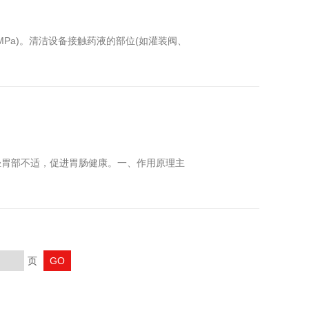
MPa)‌。清洁设备接触药液的部位(如灌装阀、
轻胃部不适，促进胃肠健康。一、作用原理主
页