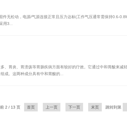
件无松动，电源/气源连接正常且压力达标(工作气压通常需保持0.6-0.8
3...
过多、胃炎、胃溃疡等胃肠疾病方面有较好的疗效。它通过中和胃酸来减
成。这两种成分具有中和胃酸的...
 2 / 13 页
首页
上一页
下一页
末页
跳转到第