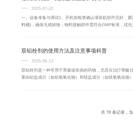
2025-07-22
一、设备准备与调试‌1、开机前检查‌确认灌装机部件完好，紧固
料桶)，确保无残留物；物料接触部件需符合GMP标准，优先采用
双铝栓剂的使用方法及注意事项科普
2025-06-12
双铝栓剂是一种常用于胃肠道疾病的药物，尤其在治疗胃酸
要由铝盐成分（如铝氢氧化物）和镁盐成分（如镁氢氧化物）组
共 78 条记录，当前