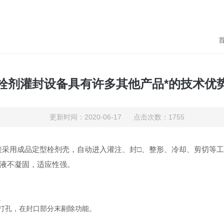
栓剂灌封设备具有许多其他产品*的技术优
更新时间：2020-06-17 点击次数：1755
接采用成品定型栓剂壳，自动进入灌注、封□、整形、冷却、剪切等
药液不凝固，适应性强。
确。
并打孔，在封口部分末剔除功能。