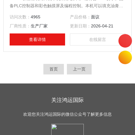
备PLC控制器和彩色触摸屏及编程控制。本机可以填充油膏，
奶油，果冻或粘性材料。其功能包括尾部折叠,批号自动压花
访问次数：
4965
产品价格：
面议
（包括生产日期）。适用于铅管,铝合金管,塑料管和层压管灌
厂商性质：
生产厂家
更新日期：
2026-04-21
装广泛适用于化妆品、制药、食品工业，是您理想的设备。
查看详情
在线留言
首页
上一页
关注鸿运国际
欢迎您关注鸿运国际的微信公众号了解更多信息