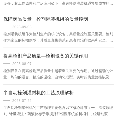
设备，其工作原理和广泛应用如下：高速栓剂灌装机通常集成在栓剂
灌封机组中，与制带机、冷冻机、封口机等设备联动，实现全自动化
生产‌。其核心灌装工序通过高精度柱塞泵或伺服电机系统完成，可...
保障药品质量：栓剂灌装机组的质量控制
2025-09-05
栓剂灌装机组作为栓剂生产的核心设备，其质量控制至关重要。栓剂
作为常见的药物剂型，其质量直接关系到患者的治疗效果和安全。本
文将从设备管理、生产过程控制、人员操作规范及质量监测体系四个
维度，系统阐述如何通过科学管控保障栓剂灌装质量。一、设备全
提高栓剂产品质量—栓剂设备的关键作用
生...
2025-08-07
栓剂设备在提高栓剂产品质量中起着至关重要的作用。通过精确的计
量、均匀的混合、精准的温控、自动化成型、实时的质量监控以及有
效的清洁消毒等功能，现代化的栓剂生产设备能够显著提升栓剂的生
产效率和质量稳定性，满足日益严苛的药品质量要求。栓剂产品的
半自动栓剂灌封机的工艺原理解析
质...
2025-07-22
半自动栓剂灌封机的工艺原理主要包含以下核心环节：一、灌装原理‌
1、计量灌注‌：药液储存于带搅拌和恒温系统的料桶中，经蠕动泵输