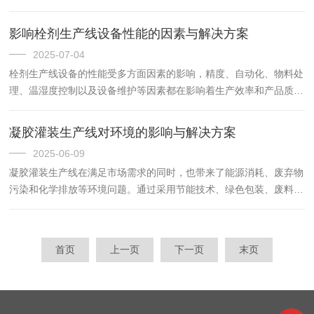
送至计量泵腔。特殊设计的密闭活塞借助重力填充后向下挤压，产生
高压将粘稠药液精准灌入栓剂壳内，灌装量可精确调节且基本不...
影响栓剂生产线设备性能的因素与解决方案
2025-07-04
栓剂生产线设备的性能受多方面因素的影响，精度、自动化、物料处
理、温湿度控制以及设备维护等因素都在影响着生产效率和产品质
量。通过对这些因素的深入分析并采取有效的解决方案，可以大大提
高栓剂生产线的运行效率，确保生产过程的稳定性，进而保障栓剂的
凝胶灌装生产线对环境的影响与解决方案
质...
2025-06-09
凝胶灌装生产线在满足市场需求的同时，也带来了能源消耗、废弃物
污染和化学排放等环境问题。通过采用节能技术、绿色包装、废料回
收和VOCs控制等措施，企业可以显著降低生产过程中的环境影响。
凝胶灌装生产线对环境的影响1.能源消耗高凝胶灌装生产线通常...
首页
上一页
下一页
末页