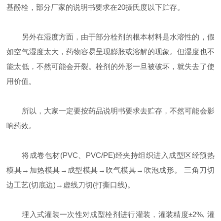
基酚栓，部分厂家的说明书要求在20摄氏度以下贮存。
另外在湿度方面，由于部分栓剂的根本材料是水溶性的，假
如空气湿度太大，药物容易呈现膨胀或溶解的现象。但湿度也不
能太低，不然可能会开裂。栓剂的外形一旦被破坏，就失去了使
用价值。
所以，大家一定要按药品说明书要求去贮存，不然可能会影
响药效。
将成卷包材(PVC、PVC/PE)经夹持组织进入成型区经预热
模具→加热模具→成型模具→吹气模具→吹泡成形。 三角刀切
边工艺(切底边)→虚线刀切(打撕口线)。
埋入式灌装一次性对成型栓剂进行灌装，灌装精度±2%, 灌