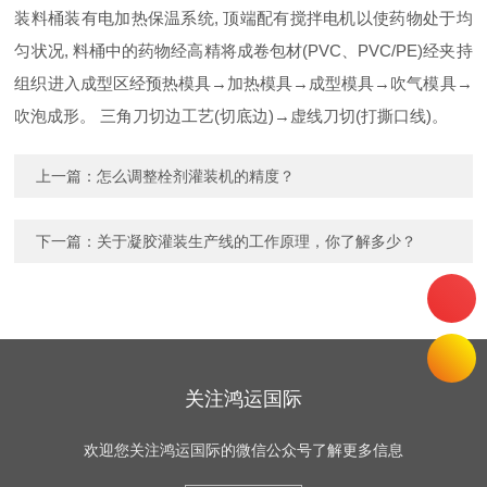
装料桶装有电加热保温系统, 顶端配有搅拌电机以使药物处于均
匀状况, 料桶中的药物经高精将成卷包材(PVC、PVC/PE)经夹持
组织进入成型区经预热模具→加热模具→成型模具→吹气模具→
吹泡成形。 三角刀切边工艺(切底边)→虚线刀切(打撕口线)。
上一篇：
怎么调整栓剂灌装机的精度？
下一篇：
关于凝胶灌装生产线的工作原理，你了解多少？
关注鸿运国际
欢迎您关注鸿运国际的微信公众号了解更多信息