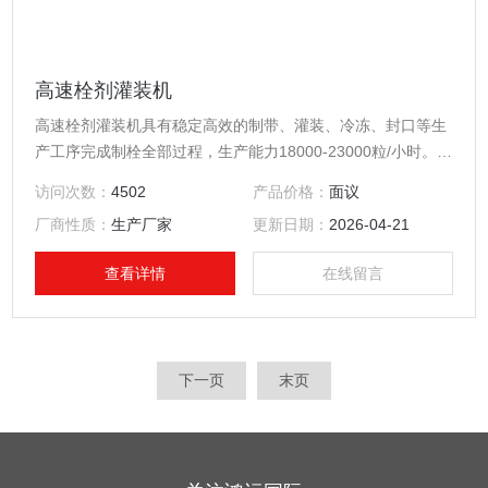
高速栓剂灌装机
高速栓剂灌装机具有稳定高效的制带、灌装、冷冻、封口等生
产工序完成制栓全部过程，生产能力18000-23000粒/小时。全
自动栓剂生产线适用于弹头形、鱼蕾形及鸭嘴形等特殊形状的
访问次数：
4502
产品价格：
面议
栓剂生产，满足贵司栓剂的生产。
厂商性质：
生产厂家
更新日期：
2026-04-21
查看详情
在线留言
下一页
末页