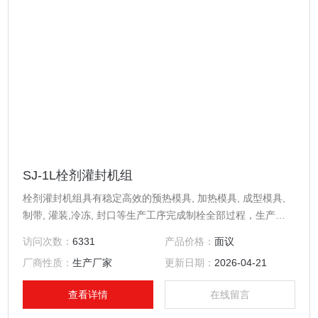
SJ-1L栓剂灌封机组
栓剂灌封机组具有稳定高效的预热模具, 加热模具, 成型模具,
制带, 灌装,冷冻, 封口等生产工序完成制栓全部过程，生产能
力1,000-1,500粒/小时。本机适用于学校，医院以及实验室等
访问次数：
6331
产品价格：
面议
机构制做栓剂测试为基本用途的设备。
厂商性质：
生产厂家
更新日期：
2026-04-21
查看详情
在线留言