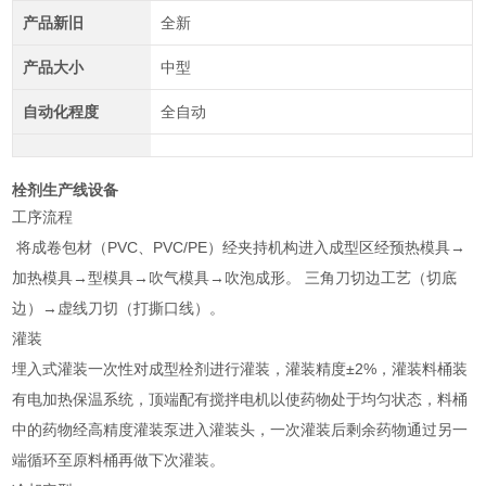
产品新旧
全新
产品大小
中型
自动化程度
全自动
栓剂生产线设备
工序流程
将成卷包材（PVC、PVC/PE）经夹持机构进入成型区经预热模具→
加热模具→型模具→吹气模具→吹泡成形。 三角刀切边工艺（切底
边）→虚线刀切（打撕口线）。
灌装
埋入式灌装一次性对成型栓剂进行灌装，灌装精度±2%，灌装料桶装
有电加热保温系统，顶端配有搅拌电机以使药物处于均匀状态，料桶
中的药物经高精度灌装泵进入灌装头，一次灌装后剩余药物通过另一
端循环至原料桶再做下次灌装。