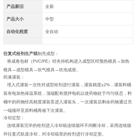
产品新旧
全新
产品大小
中型
自动化程度
全自动
往复式栓剂生产线
制壳成型：
将成卷包材（PVC/PE）经夹持机构进入成型区经预热模具→加热
模具→成型模具→吹气模具→吹泡成形。
药液灌装：
埋入式灌装一次性对成型栓剂进行灌装，灌装精度±2%，灌装料桶
装有电加热保温系统，顶端配有搅拌电机以使药物处于均匀状态，料
桶中的药物经高精度灌装泵进入灌装头，一次灌装后剩余药物通过另
一端循环至原料桶再做下次灌装。
冷却定型：
连续灌装完毕的栓剂进入冷却箱连续循环不间断冷却，采用连续循
环往复式轨道冷却，对冷却箱里的栓剂进行冷却定形。