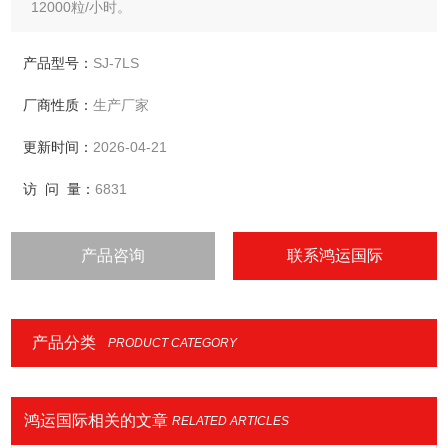
12000粒/小时。
生产工艺流程：
从自动栓剂制壳成型开始，到药液的灌装工位，--循环往复式
产品型号：
SJ-7LS
的冷却定形（液态转化固态）-- 连续封口打批号 -- 传送成品剪
厂商性质：
生产厂家
切（剪切粒数在触摸屏任意设定，1-10粒随意剪切）
更新时间：
2026-04-21
访 问 量：
6831
产品咨询
联系鸿运国际
产品分类
PRODUCT CATEGORY
鸿运国际相关的文章
RELATED ARTICLES