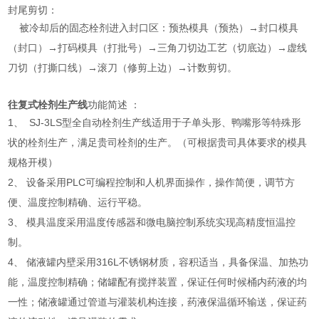
封尾剪切：
被冷却后的固态栓剂进入封口区：预热模具（预热）→封口模具
（封口）→打码模具（打批号）→三角刀切边工艺（切底边）→虚线
刀切（打撕口线）→滚刀（修剪上边）→计数剪切。
往复式栓剂生产线
功能简述 ：
1、 SJ-3LS型全自动栓剂生产线适用于子单头形、鸭嘴形等特殊形
状的栓剂生产，满足贵司栓剂的生产。（可根据贵司具体要求的模具
规格开模）
2、 设备采用PLC可编程控制和人机界面操作，操作简便，调节方
便、温度控制精确、运行平稳。
3、 模具温度采用温度传感器和微电脑控制系统实现高精度恒温控
制。
4、 储液罐内壁采用316L不锈钢材质，容积适当，具备保温、加热功
能，温度控制精确；储罐配有搅拌装置，保证任何时候桶内药液的均
一性；储液罐通过管道与灌装机构连接，药液保温循环输送，保证药