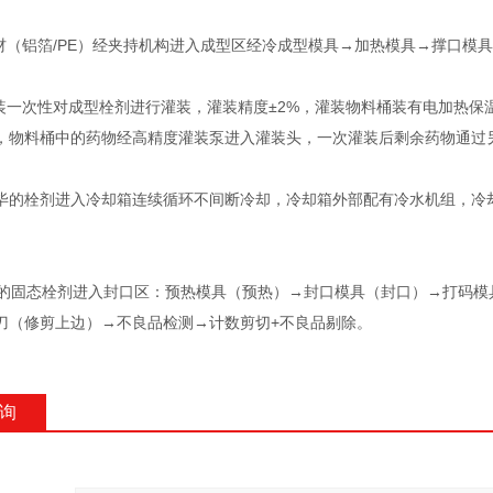
（铝箔/PE）经夹持机构进入成型区经冷成型模具→加热模具→撑口模
一次性对成型栓剂进行灌装，灌装精度±2%，灌装物料桶装有电加热保
，物料桶中的药物经高精度灌装泵进入灌装头，一次灌装后剩余药物通过
毕的栓剂进入冷却箱连续循环不间断冷却，冷却箱外部配有冷水机组，冷
固态栓剂进入封口区：预热模具（预热）→封口模具（封口）→打码模
刀（修剪上边）→不良品检测→计数剪切+不良品剔除。
询