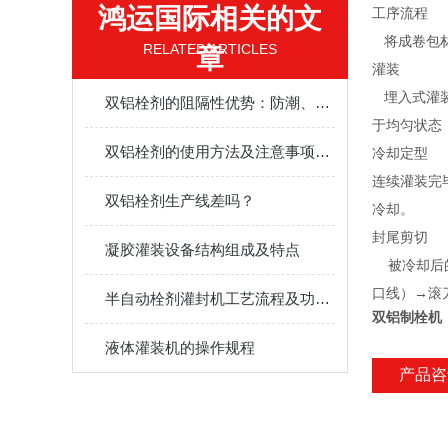
鸿运国际相关的文
工序流程
将成卷包材
RELATED ARTICLES
章
灌装
埋入式灌装
双铝栓剂的阻隔性优势：防潮、避光、延长有效期
于均匀状态
双铝栓剂的使用方法及注意事项科普
冷却定型
连续灌装完
双铝栓剂生产线差吗？
冷却。
封尾剪切
凝胶灌装设备结构组成及特点
被冷却后的
口线）→滚
半自动栓剂灌封机工艺流程及功能特点
双铝制栓机
液体灌装机的操作规程
产品咨