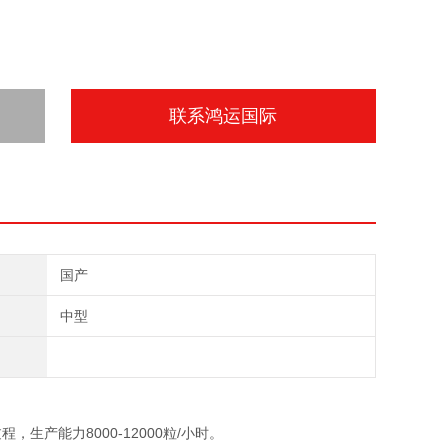
联系鸿运国际
国产
中型
产能力8000-12000粒/小时。