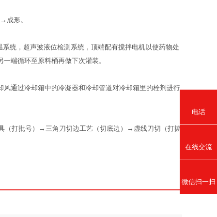
具→成形。
温系统，超声波液位检测系统，顶端配有搅拌电机以使药物处
另一端循环至原料桶再做下次灌装。
却风通过冷却箱中的冷凝器和冷却管道对冷却箱里的栓剂进行
电话
具（打批号）→三角刀切边工艺（切底边）→虚线刀切（打撕
在线交流
微信扫一扫