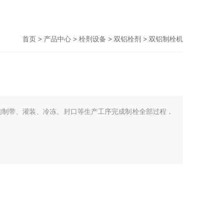
首页
>
产品中心
>
栓剂设备
>
双铝栓剂
> 双铝制栓机
的制带、灌装、冷冻、封口等生产工序完成制栓全部过程，