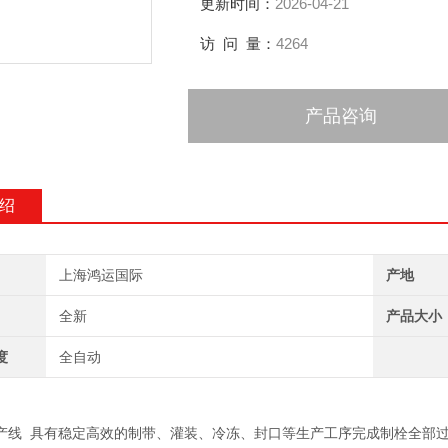
更新时间：
2026-04-21
访 问 量：
4264
产品咨询
绍
上海鸿运国际
产地
全新
产品大小
度
全自动
线 具有稳定高效的制带、灌装、冷冻、封口等生产工序完成制栓全部过程，生